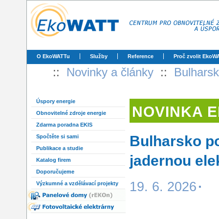
O EkoWATTu
Služby
Reference
Proč zvolit EkoW
::
Novinky a články
::
Bulharsk
Úspory energie
NOVINKA 
Obnovitelné zdroje energie
Zdarma poradna EKIS
Bulharsko po
Spočtěte si sami
Publikace a studie
jadernou ele
Katalog firem
Doporučujeme
19. 6. 2026
Výzkumné a vzdělávací projekty