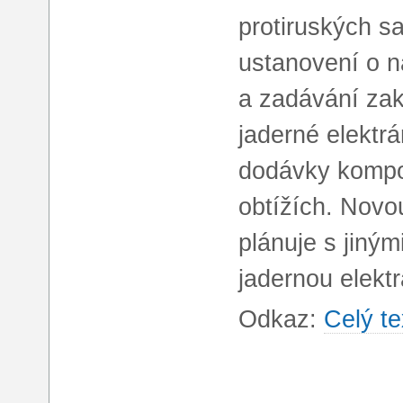
protiruských s
ustanovení o 
a zadávání za
jaderné elektrá
dodávky kompo
obtížích. Novo
plánuje s jiným
jadernou elektr
Odkaz:
Celý te