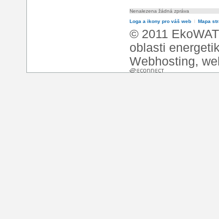
Nenalezena žádná zpráva
Loga a ikony pro váš web
l
Mapa st
© 2011 EkoWATT
oblasti energeti
Webhosting
,
we