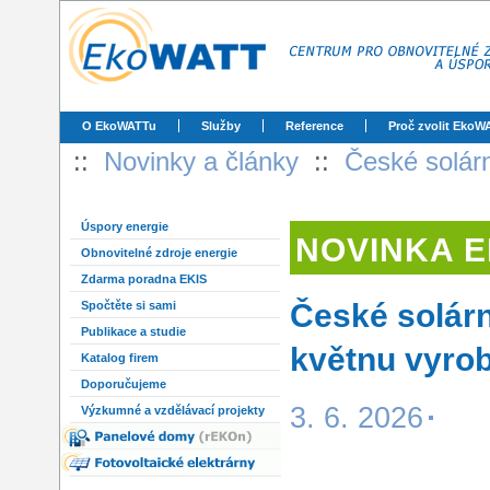
O EkoWATTu
Služby
Reference
Proč zvolit EkoW
::
Novinky a články
::
České solárn
Úspory energie
NOVINKA 
Obnovitelné zdroje energie
Zdarma poradna EKIS
České solárn
Spočtěte si sami
Publikace a studie
květnu vyrob
Katalog firem
Doporučujeme
3. 6. 2026
Výzkumné a vzdělávací projekty