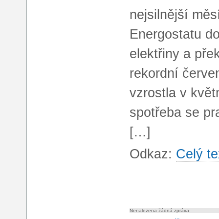
nejsilnější měs
Energostatu do
elektřiny a př
rekordní červe
vzrostla v kvě
spotřeba se pr
[…]
Odkaz:
Celý te
Nenalezena žádná zpráva