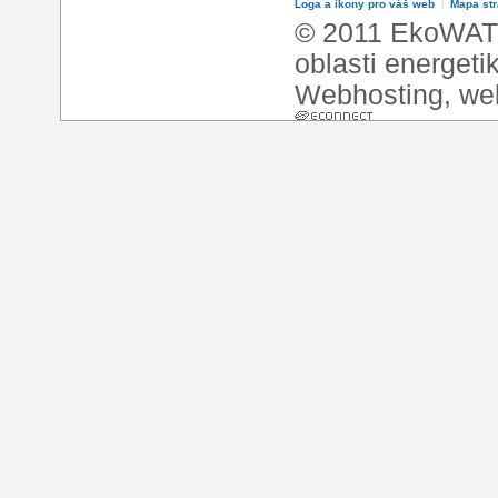
Loga a ikony pro váš web
l
Mapa st
© 2011 EkoWATT
oblasti energeti
Webhosting
,
we