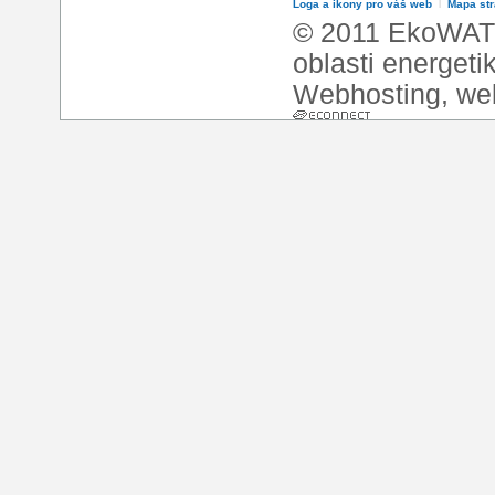
Loga a ikony pro váš web
l
Mapa st
© 2011 EkoWATT
oblasti energeti
Webhosting
,
we