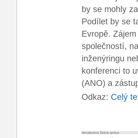
by se mohly za
Podílet by se 
Evropě. Zájem 
společností, nap
inženýringu ne
konferenci to u
(ANO) a zástu
Odkaz:
Celý te
Nenalezena žádná zpráva