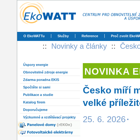
O EkoWATTu
Služby
Reference
Proč zvolit EkoW
::
Novinky a články
::
Česko
Úspory energie
NOVINKA 
Obnovitelné zdroje energie
Zdarma poradna EKIS
Česko míří m
Spočtěte si sami
Publikace a studie
velké příleži
Katalog firem
Doporučujeme
25. 6. 2026
Výzkumné a vzdělávací projekty