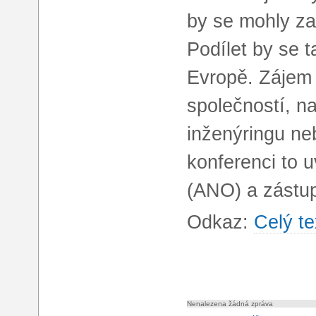
by se mohly za
Podílet by se 
Evropě. Zájem 
společností, nap
inženýringu ne
konferenci to u
(ANO) a zástu
Odkaz:
Celý te
Nenalezena žádná zpráva