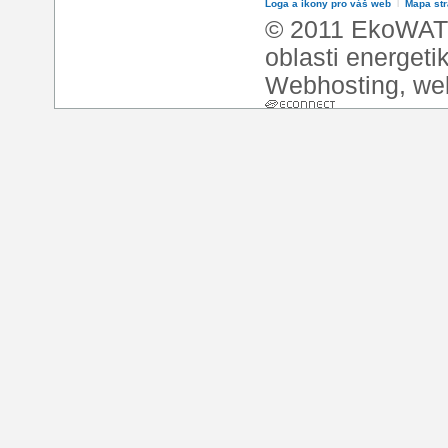
Loga a ikony pro váš web
l
Mapa st
© 2011 EkoWATT
oblasti energeti
Webhosting
,
we