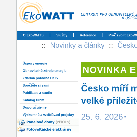
O EkoWATTu
Služby
Reference
Proč zvolit EkoW
::
Novinky a články
::
Česko
Úspory energie
NOVINKA 
Obnovitelné zdroje energie
Zdarma poradna EKIS
Česko míří m
Spočtěte si sami
Publikace a studie
velké příleži
Katalog firem
Doporučujeme
25. 6. 2026
Výzkumné a vzdělávací projekty