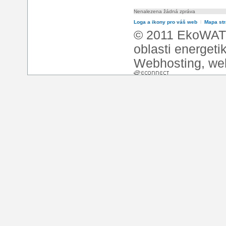
Nenalezena žádná zpráva
Loga a ikony pro váš web
l
Mapa st
© 2011 EkoWATT
oblasti energeti
Webhosting
,
we