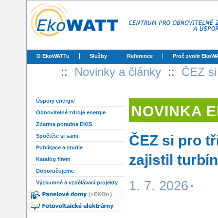
O EkoWATTu
Služby
Reference
Proč zvolit EkoW
::
Novinky a články
::
ČEZ si 
Úspory energie
NOVINKA 
Obnovitelné zdroje energie
Zdarma poradna EKIS
ČEZ si pro t
Spočtěte si sami
Publikace a studie
zajistil tur
Katalog firem
Doporučujeme
1. 7. 2026
Výzkumné a vzdělávací projekty