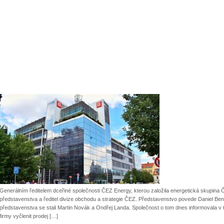
Generálním ředitelem dceřiné společnosti ČEZ Energy, kterou založila energetická skupina 
představenstva a ředitel divize obchodu a strategie ČEZ. Představenstvo povede Daniel Bene
představenstva se stali Martin Novák a Ondřej Landa. Společnost o tom dnes informovala v
firmy vyčlenit prodej […]