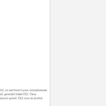
ČEZ, se stal Pavel Cyrani, místopředseda
š, generální ředitel ČEZ. Členy
 tiskové zprávě. ČEZ chce do dceřiné