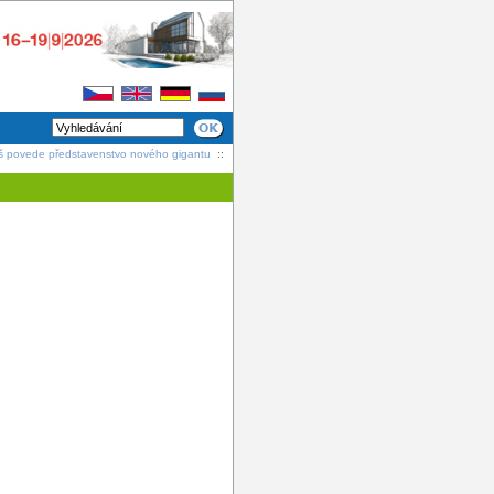
eš povede představenstvo nového gigantu
::