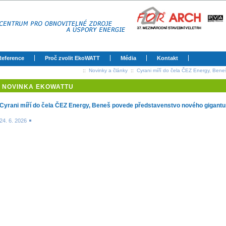
Reference
Proč zvolit EkoWATT
Média
Kontakt
::
Novinky a články
::
Cyrani míří do čela ČEZ Energy, Ben
NOVINKA EKOWATTU
Cyrani míří do čela ČEZ Energy, Beneš povede představenstvo nového gigantu
24. 6. 2026