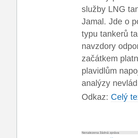
služby LNG tan
Jamal. Jde o p
typu tankerů t
navzdory odpor
začátkem platn
plavidlům nap
analýzy nevlá
Odkaz:
Celý te
Nenalezena žádná zpráva