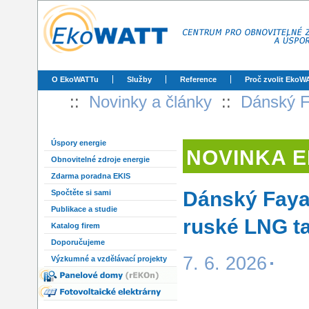
O EkoWATTu
Služby
Reference
Proč zvolit EkoW
::
Novinky a články
::
Dánský Fa
Úspory energie
NOVINKA 
Obnovitelné zdroje energie
Zdarma poradna EKIS
Dánský Fayar
Spočtěte si sami
Publikace a studie
ruské LNG t
Katalog firem
Doporučujeme
7. 6. 2026
Výzkumné a vzdělávací projekty