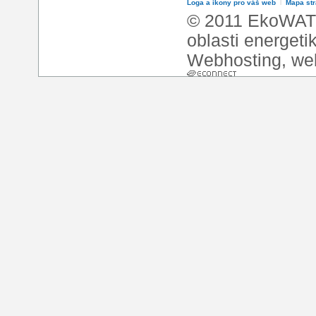
Loga a ikony pro váš web
l
Mapa st
© 2011 EkoWATT
oblasti energeti
Webhosting
,
we