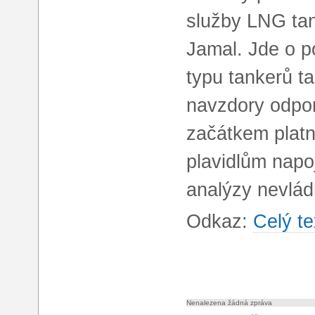
služby LNG tan
Jamal. Jde o p
typu tankerů t
navzdory odpor
začátkem platn
plavidlům nap
analýzy nevlá
Odkaz:
Celý te
Nenalezena žádná zpráva