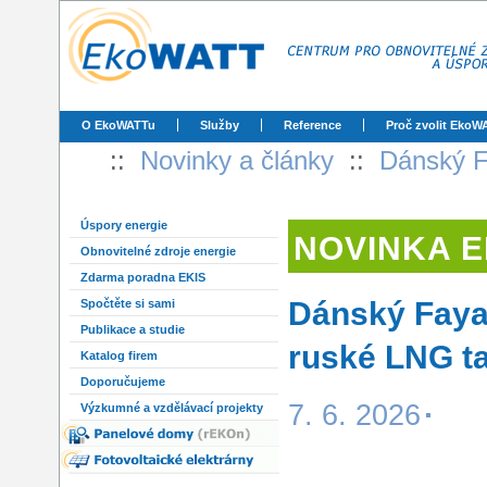
O EkoWATTu
Služby
Reference
Proč zvolit EkoW
::
Novinky a články
::
Dánský Fa
Úspory energie
NOVINKA 
Obnovitelné zdroje energie
Zdarma poradna EKIS
Dánský Fayar
Spočtěte si sami
Publikace a studie
ruské LNG t
Katalog firem
Doporučujeme
7. 6. 2026
Výzkumné a vzdělávací projekty