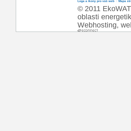
Loga a ikony pro váš web
l
Mapa st
© 2011 EkoWATT
oblasti energeti
Webhosting
,
we