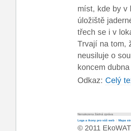
míst, kde by v
úložiště jader
třech se i v lo
Trvají na tom,
neusiluje o so
koncem dubna 
Odkaz:
Celý te
Nenalezena žádná zpráva
Loga a ikony pro váš web
l
Mapa st
© 2011 EkoWATT