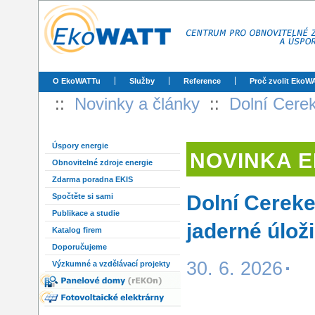
O EkoWATTu
Služby
Reference
Proč zvolit EkoW
::
Novinky a články
::
Dolní Cerek
Úspory energie
NOVINKA 
Obnovitelné zdroje energie
Zdarma poradna EKIS
Dolní Cerekev
Spočtěte si sami
Publikace a studie
jaderné úlož
Katalog firem
Doporučujeme
30. 6. 2026
Výzkumné a vzdělávací projekty