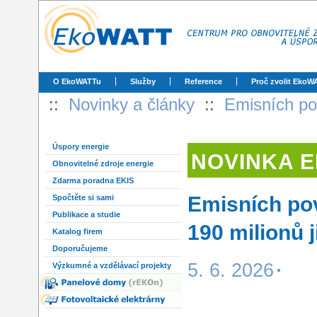
O EkoWATTu
Služby
Reference
Proč zvolit EkoW
::
Novinky a články
::
Emisních pov
Úspory energie
NOVINKA 
Obnovitelné zdroje energie
Zdarma poradna EKIS
Emisních pov
Spočtěte si sami
Publikace a studie
190 milionů 
Katalog firem
Doporučujeme
5. 6. 2026
Výzkumné a vzdělávací projekty