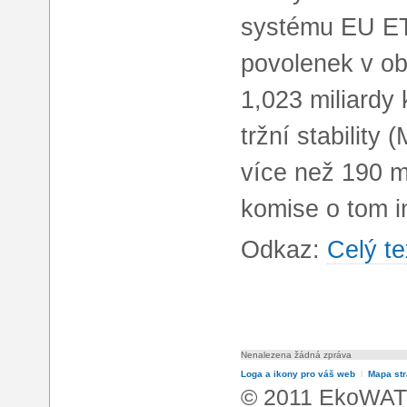
systému EU ET
povolenek v ob
1,023 miliardy
tržní stability
více než 190 m
komise o tom i
Odkaz:
Celý te
Nenalezena žádná zpráva
Loga a ikony pro váš web
l
Mapa st
© 2011 EkoWATT