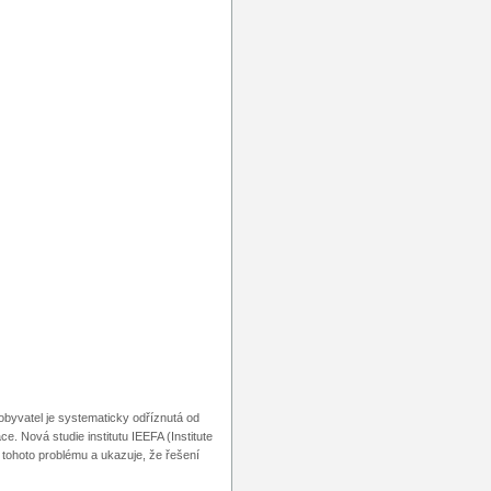
obyvatel je systematicky odříznutá od
ce. Nová studie institutu IEEFA (Institute
 tohoto problému a ukazuje, že řešení