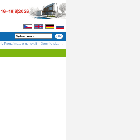
: Pronajímatelé neriskují, nájemníci platí
::