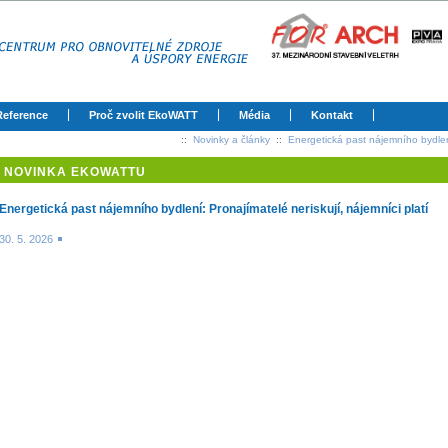
Reference
Proč zvolit EkoWATT
Média
Kontakt
::
Novinky a články
::
Energetická past nájemního bydlení
NOVINKA EKOWATTU
Energetická past nájemního bydlení: Pronajímatelé neriskují, nájemníci platí
30. 5. 2026