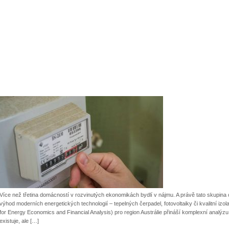
Více než třetina domácností v rozvinutých ekonomikách bydlí v nájmu. A právě tato skupina 
výhod moderních energetických technologií – tepelných čerpadel, fotovoltaiky či kvalitní izola
for Energy Economics and Financial Analysis) pro region Austrálie přináší komplexní analýzu
existuje, ale […]