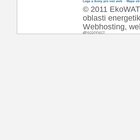
Loga a ikony pro váš web
l
Mapa st
© 2011 EkoWATT
oblasti energeti
Webhosting
,
we