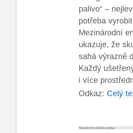
palivo“ – nejlev
potřeba vyrobi
Mezinárodní en
ukazuje, že sk
sahá výrazně d
Každý ušetřený
i více prostřed
Odkaz:
Celý te
Nenalezena žádná zpráva