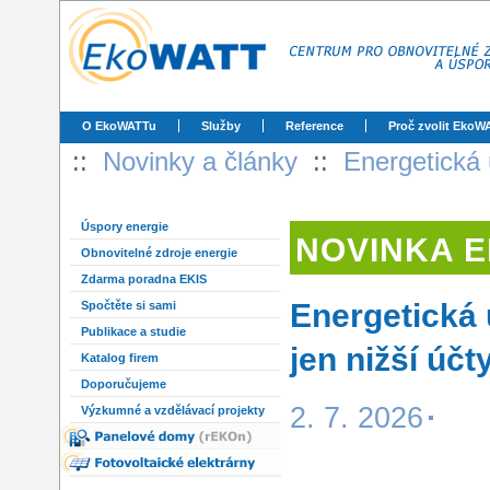
O EkoWATTu
Služby
Reference
Proč zvolit EkoW
::
Novinky a články
::
Energetická 
Úspory energie
NOVINKA 
Obnovitelné zdroje energie
Zdarma poradna EKIS
Energetická 
Spočtěte si sami
Publikace a studie
jen nižší účt
Katalog firem
Doporučujeme
2. 7. 2026
Výzkumné a vzdělávací projekty