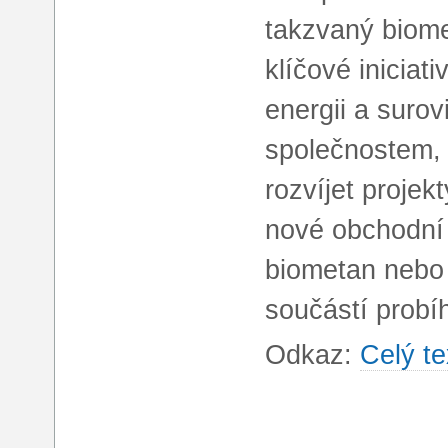
takzvaný biome
klíčové iniciat
energii a suro
společnostem, 
rozvíjet proje
nové obchodní p
biometan nebo 
součástí probí
Odkaz:
Celý te