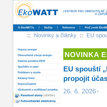
O EkoWATTu
Služby
Reference
Proč zvolit EkoW
::
Novinky a články
::
EU spou
Úspory energie
NOVINKA 
Obnovitelné zdroje energie
Zdarma poradna EKIS
EU spouští 
Spočtěte si sami
Publikace a studie
propojit účas
Katalog firem
Doporučujeme
26. 6. 2026
Výzkumné a vzdělávací projekty