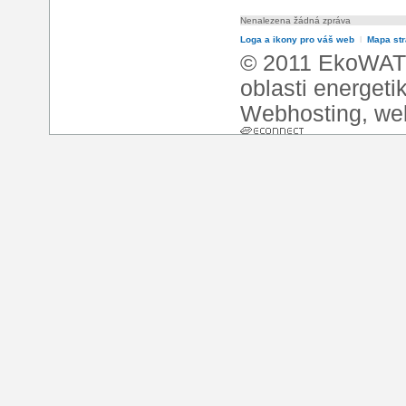
Nenalezena žádná zpráva
Loga a ikony pro váš web
l
Mapa st
© 2011 EkoWATT
oblasti energeti
Webhosting
,
we