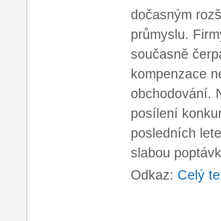
dočasným rozš
průmyslu. Fir
současně čerpa
kompenzace ne
obchodování. N
posílení konku
posledních let
slabou poptávk
Odkaz:
Celý te