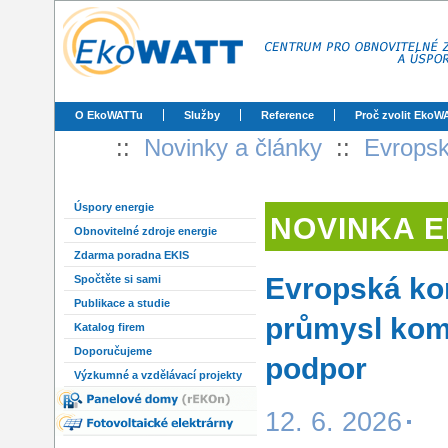
O EkoWATTu
Služby
Reference
Proč zvolit EkoW
::
Novinky a články
::
Evropsk
Úspory energie
NOVINKA 
Obnovitelné zdroje energie
Zdarma poradna EKIS
Evropská ko
Spočtěte si sami
Publikace a studie
průmysl kom
Katalog firem
Doporučujeme
podpor
Výzkumné a vzdělávací projekty
12. 6. 2026