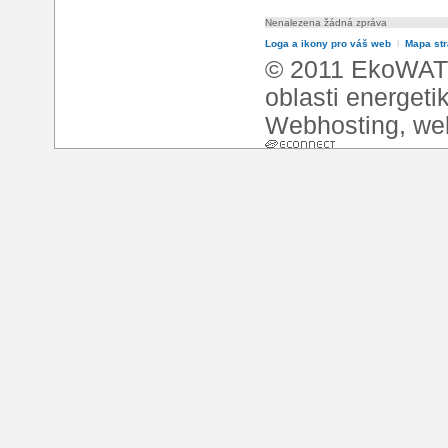
Nenalezena žádná zpráva
Loga a ikony pro váš web
l
Mapa st
© 2011 EkoWATT
oblasti energeti
Webhosting
,
we