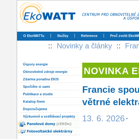
O EkoWATTu
Služby
Reference
Proč zvolit EkoW
::
Novinky a články
::
Fran
Úspory energie
NOVINKA 
Obnovitelné zdroje energie
Zdarma poradna EKIS
Francie spou
Spočtěte si sami
Publikace a studie
větrné elek
Katalog firem
Doporučujeme
13. 6. 2026
Výzkumné a vzdělávací projekty