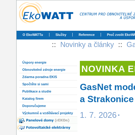
O EkoWATTu
Služby
Reference
Proč zvolit EkoW
::
Novinky a články
::
Ga
Úspory energie
NOVINKA 
Obnovitelné zdroje energie
Zdarma poradna EKIS
GasNet mode
Spočtěte si sami
Publikace a studie
a Strakonice
Katalog firem
Doporučujeme
1. 7. 2026
Výzkumné a vzdělávací projekty