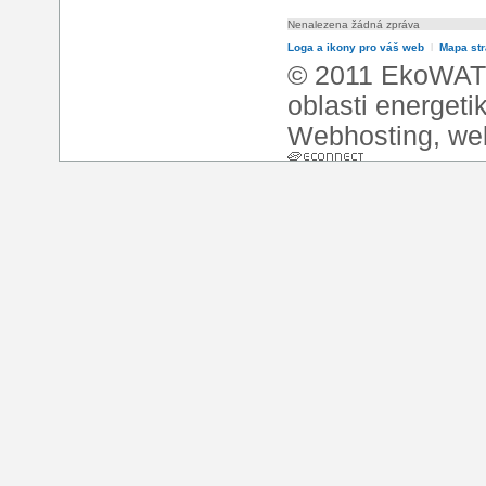
Nenalezena žádná zpráva
Loga a ikony pro váš web
l
Mapa st
© 2011 EkoWATT
oblasti energeti
Webhosting
,
we