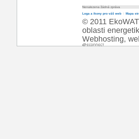
Nenalezena žádná zpráva
Loga a ikony pro váš web
l
Mapa st
© 2011 EkoWATT
oblasti energeti
Webhosting
,
we