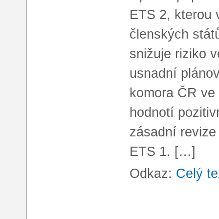
ETS 2, kterou v
členských stát
snižuje riziko
usnadní plánov
komora ČR ve 
hodnotí poziti
zásadní reviz
ETS 1. […]
Odkaz:
Celý te