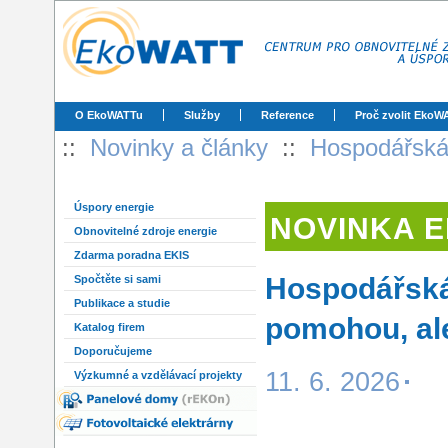
O EkoWATTu
Služby
Reference
Proč zvolit EkoW
::
Novinky a články
::
Hospodářská
Úspory energie
NOVINKA 
Obnovitelné zdroje energie
Zdarma poradna EKIS
Hospodářská
Spočtěte si sami
Publikace a studie
pomohou, ale
Katalog firem
Doporučujeme
11. 6. 2026
Výzkumné a vzdělávací projekty