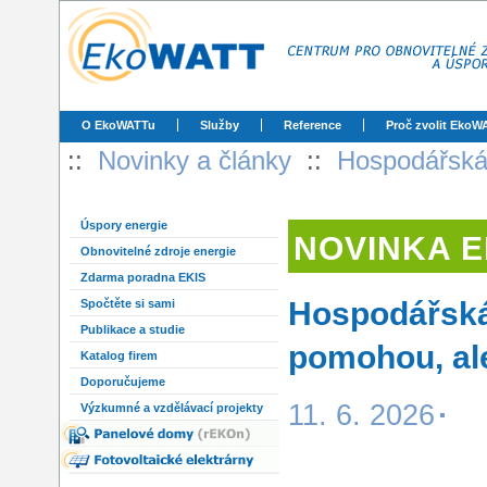
O EkoWATTu
Služby
Reference
Proč zvolit EkoW
::
Novinky a články
::
Hospodářská
Úspory energie
NOVINKA 
Obnovitelné zdroje energie
Zdarma poradna EKIS
Hospodářská
Spočtěte si sami
Publikace a studie
pomohou, ale
Katalog firem
Doporučujeme
11. 6. 2026
Výzkumné a vzdělávací projekty