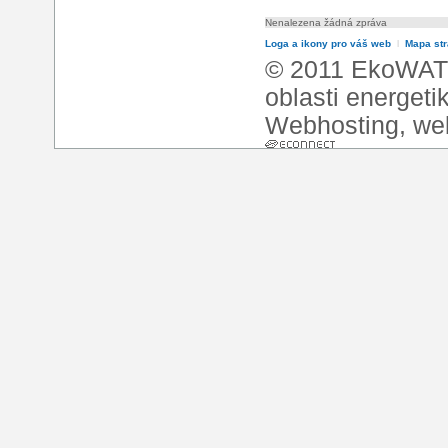
Nenalezena žádná zpráva
Loga a ikony pro váš web
l
Mapa st
© 2011 EkoWATT
oblasti energeti
Webhosting
,
we