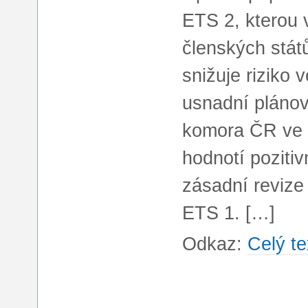
ETS 2, kterou v
členských stát
snižuje riziko
usnadní plánov
komora ČR ve 
hodnotí poziti
zásadní reviz
ETS 1. […]
Odkaz:
Celý te