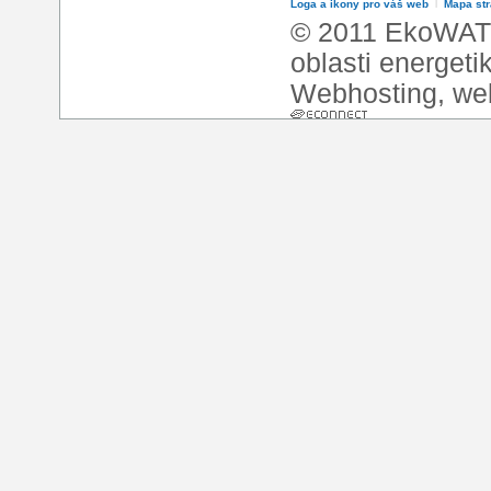
Loga a ikony pro váš web
l
Mapa st
© 2011 EkoWATT
oblasti energeti
Webhosting
,
we