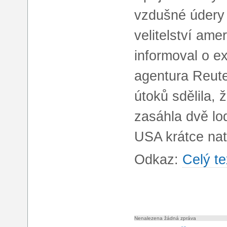
vzdušné údery 
velitelství am
informoval o e
agentura Reute
útoků sdělila, 
zasáhla dvě lod
USA krátce nat
Odkaz:
Celý te
Nenalezena žádná zpráva