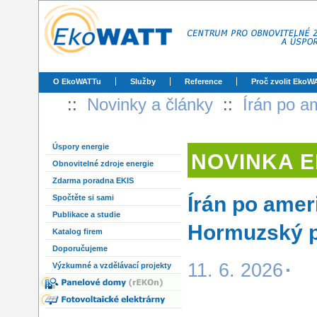
O EkoWATTu
Služby
Reference
Proč zvolit EkoW
::
Novinky a články
::
Írán po a
Úspory energie
NOVINKA 
Obnovitelné zdroje energie
Zdarma poradna EKIS
Írán po amer
Spočtěte si sami
Publikace a studie
Hormuzský pr
Katalog firem
Doporučujeme
11. 6. 2026
Výzkumné a vzdělávací projekty