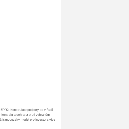
rů EPR2. Konstrukce podpory se v řadě
 kontrakt a ochrana proti vybraným
zdá francouzský model pro investora více