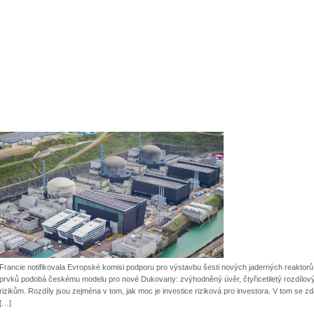
Francie notifikovala Evropské komisi podporu pro výstavbu šesti nových jaderných reakto
prvků podobá českému modelu pro nové Dukovany: zvýhodněný úvěr, čtyřicetiletý rozdílový
rizikům. Rozdíly jsou zejména v tom, jak moc je investice riziková pro investora. V tom se 
[…]