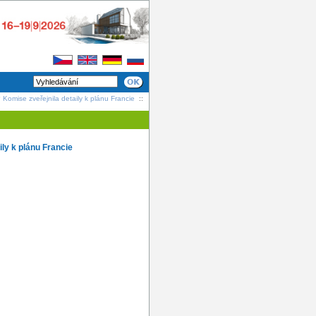
Komise zveřejnila detaily k plánu Francie
::
ly k plánu Francie