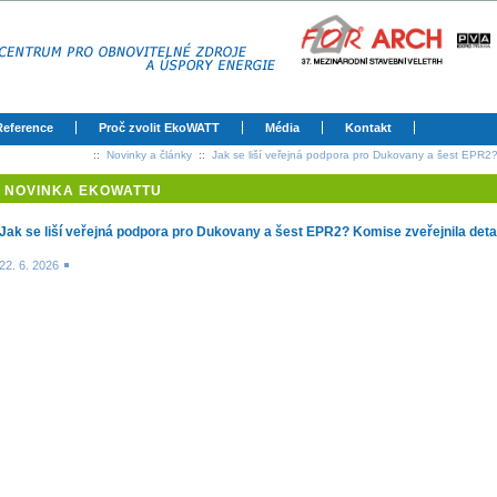
Reference
Proč zvolit EkoWATT
Média
Kontakt
::
Novinky a články
::
Jak se liší veřejná podpora pro Dukovany a šest EPR2? 
NOVINKA EKOWATTU
Jak se liší veřejná podpora pro Dukovany a šest EPR2? Komise zveřejnila detai
22. 6. 2026