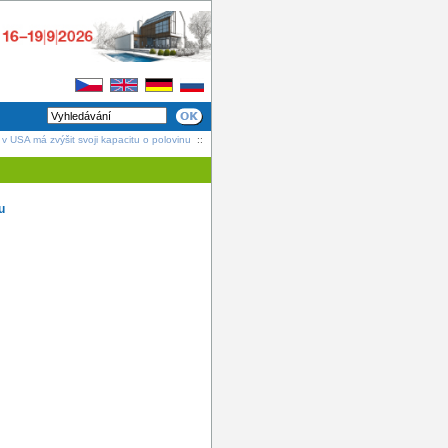
v USA má zvýšit svoji kapacitu o polovinu
::
u