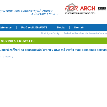
Reference
Proč zvolit EkoWATT
Média
Kontakt
::
Novinky a články
::
Jediné zařízení na obohacování uranu 
NOVINKA EKOWATTU
Jediné zařízení na obohacování uranu v USA má zvýšit svoji kapacitu o polovin
6. 6. 2026