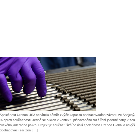
Společnost Urenco USA oznámila záměr zvýšit kapacitu obohacovacího závodu ve Spojený
% oproti současnosti. Jedná se o krok v kontextu plánovaného rozšíření jaderné flotily v ze
ruského jaderného paliva. Projekt je součástí širšího úsilí společnosti Urenco Global o nav
obohacovací zařízení […]