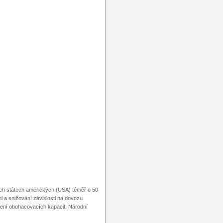
ch státech amerických (USA) téměř o 50
mi a snižování závislosti na dovozu
ýšení obohacovacích kapacit. Národní