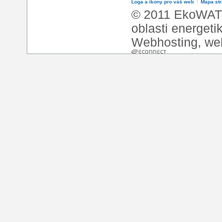
Loga a ikony pro váš web
l
Mapa st
© 2011 EkoWATT
oblasti energeti
Webhosting
,
we