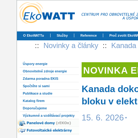
O EkoWATTu
Služby
Reference
Proč zvolit EkoW
::
Novinky a články
::
Kanada 
Úspory energie
NOVINKA 
Obnovitelné zdroje energie
Zdarma poradna EKIS
Kanada dokon
Spočtěte si sami
Publikace a studie
bloku v elek
Katalog firem
Doporučujeme
15. 6. 2026
Výzkumné a vzdělávací projekty