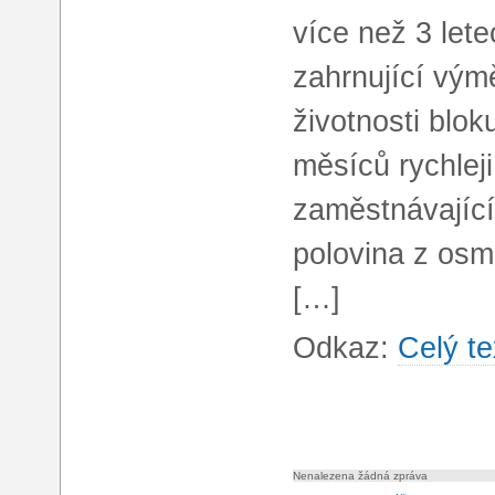
více než 3 lete
zahrnující vým
životnosti bloku
měsíců rychlej
zaměstnávajícím
polovina z osmi
[…]
Odkaz:
Celý te
Nenalezena žádná zpráva