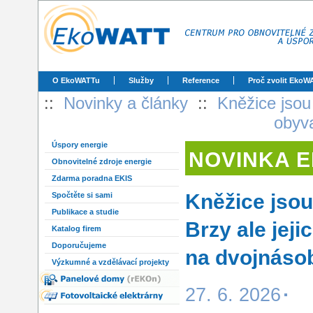
O EkoWATTu
Služby
Reference
Proč zvolit EkoW
::
Novinky a články
::
Kněžice jsou
obyv
Úspory energie
NOVINKA 
Obnovitelné zdroje energie
Zdarma poradna EKIS
Kněžice jsou
Spočtěte si sami
Publikace a studie
Brzy ale jej
Katalog firem
Doporučujeme
na dvojnáso
Výzkumné a vzdělávací projekty
27. 6. 2026