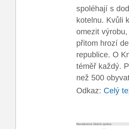
spoléhají s dod
kotelnu. Kvůli
omezit výrobu,
přitom hrozí de
republice. O K
téměř každý. P
než 500 obyvat
Odkaz:
Celý te
Nenalezena žádná zpráva