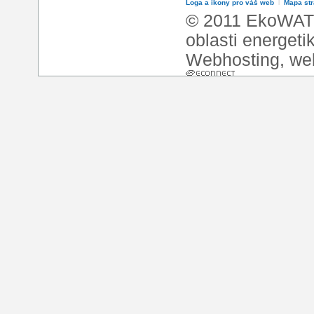
Loga a ikony pro váš web
l
Mapa st
© 2011 EkoWATT
oblasti energeti
Webhosting
,
we