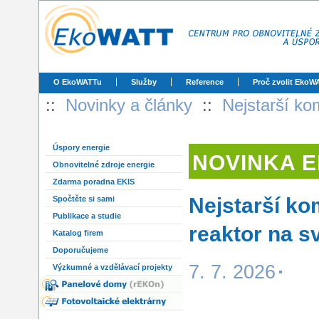
O EkoWATTu
Služby
Reference
Proč zvolit EkoW
::
Novinky a články
::
Nejstarší ko
Úspory energie
NOVINKA 
Obnovitelné zdroje energie
Zdarma poradna EKIS
Nejstarší k
Spočtěte si sami
Publikace a studie
reaktor na s
Katalog firem
Doporučujeme
7. 7. 2026
Výzkumné a vzdělávací projekty