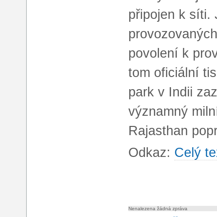
připojen k síti
provozovaných 
povolení k prov
tom oficiální t
park v Indii z
významný milní
Rajasthan pop
Odkaz:
Celý te
Nenalezena žádná zpráva