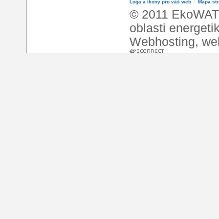
Loga a ikony pro váš web
l
Mapa st
© 2011 EkoWATT
oblasti energeti
Webhosting
,
we