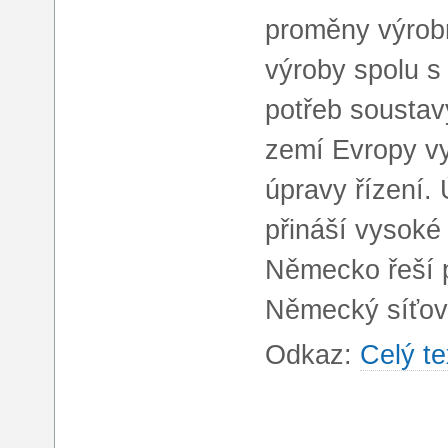
proměny výrobn
výroby spolu s
potřeb soustavy
zemí Evropy vy
úpravy řízení. 
přináší vysoké
Německo řeší p
Německý síťový
Odkaz:
Celý te