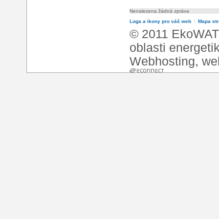
Nenalezena žádná zpráva
Loga a ikony pro váš web
l
Mapa st
© 2011 EkoWATT
oblasti energeti
Webhosting
,
we