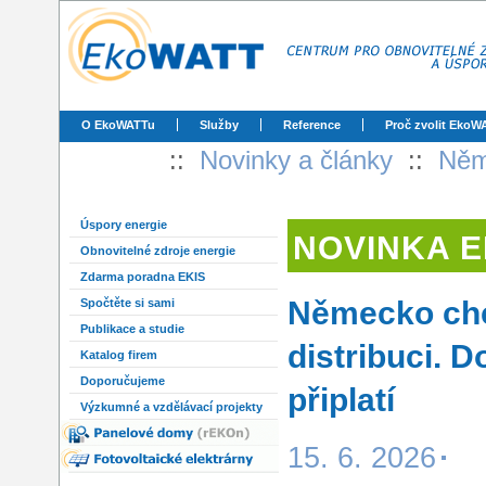
O EkoWATTu
Služby
Reference
Proč zvolit EkoW
::
Novinky a články
::
Něme
Úspory energie
NOVINKA 
Obnovitelné zdroje energie
Zdarma poradna EKIS
Německo chce
Spočtěte si sami
Publikace a studie
distribuci. D
Katalog firem
Doporučujeme
připlatí
Výzkumné a vzdělávací projekty
15. 6. 2026