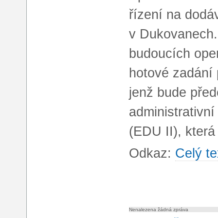
řízení na dodá
v Dukovanech. 
budoucích oper
hotové zadání 
jenž bude pře
administrativn
(EDU II), která
Odkaz:
Celý te
Nenalezena žádná zpráva