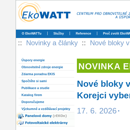
O EkoWATTu
Služby
Reference
Proč zvolit EkoW
::
Novinky a články
::
Nové bloky v
Úspory energie
NOVINKA 
Obnovitelné zdroje energie
Zdarma poradna EKIS
Nové bloky v
Spočtěte si sami
Publikace a studie
Korejci vybe
Katalog firem
Doporučujeme
17. 6. 2026
Výzkumné a vzdělávací projekty