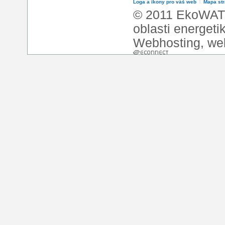
Loga a ikony pro váš web
l
Mapa st
© 2011 EkoWATT
oblasti energeti
Webhosting
,
we