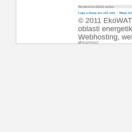
Nenalezena žádná zpráva
Loga a ikony pro váš web
l
Mapa st
© 2011 EkoWATT
oblasti energeti
Webhosting
,
we