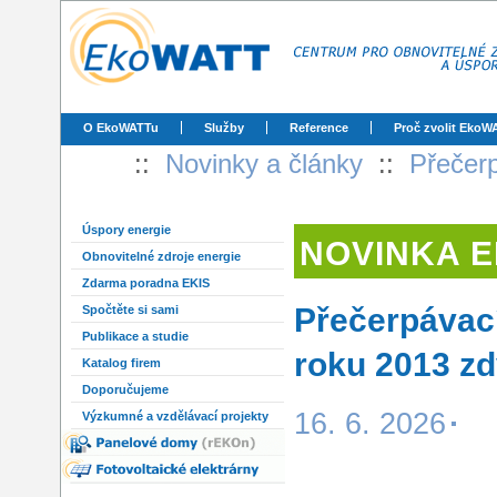
O EkoWATTu
Služby
Reference
Proč zvolit EkoW
::
Novinky a články
::
Přečerp
Úspory energie
NOVINKA 
Obnovitelné zdroje energie
Zdarma poradna EKIS
Přečerpávací
Spočtěte si sami
Publikace a studie
roku 2013 zd
Katalog firem
Doporučujeme
16. 6. 2026
Výzkumné a vzdělávací projekty