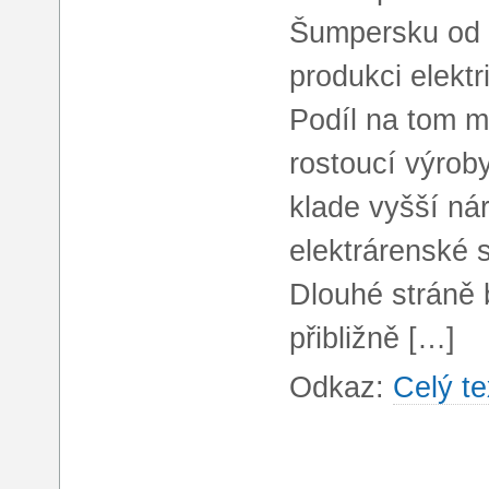
Šumpersku od r
produkci elekt
Podíl na tom má
rostoucí výroby
klade vyšší ná
elektrárenské 
Dlouhé stráně 
přibližně […]
Odkaz:
Celý te