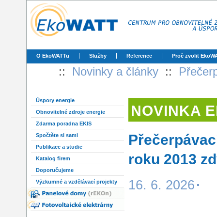
O EkoWATTu
Služby
Reference
Proč zvolit EkoW
::
Novinky a články
::
Přečerp
Úspory energie
NOVINKA 
Obnovitelné zdroje energie
Zdarma poradna EKIS
Přečerpávací
Spočtěte si sami
Publikace a studie
roku 2013 zd
Katalog firem
Doporučujeme
16. 6. 2026
Výzkumné a vzdělávací projekty