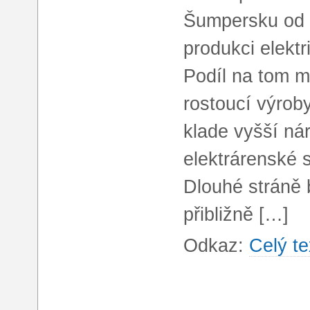
Šumpersku od r
produkci elekt
Podíl na tom má
rostoucí výroby
klade vyšší ná
elektrárenské 
Dlouhé stráně 
přibližně […]
Odkaz:
Celý te