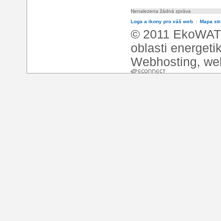
Nenalezena žádná zpráva
Loga a ikony pro váš web
l
Mapa st
© 2011 EkoWATT
oblasti energeti
Webhosting
,
we