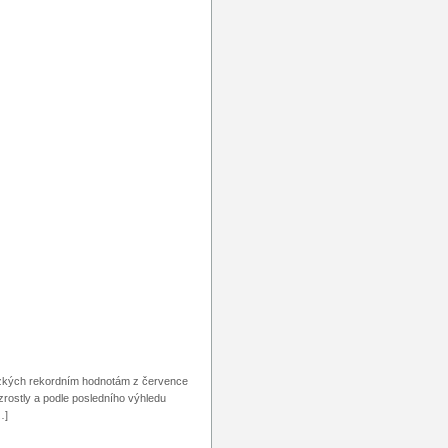
lízkých rekordním hodnotám z července
rostly a podle posledního výhledu
…]