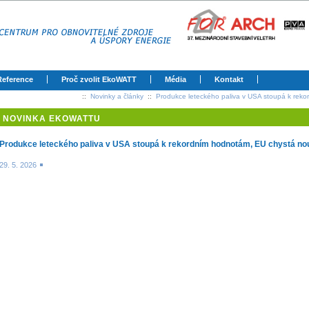
Reference
Proč zvolit EkoWATT
Média
Kontakt
::
Novinky a články
::
Produkce leteckého paliva v USA stoupá k rek
NOVINKA EKOWATTU
Produkce leteckého paliva v USA stoupá k rekordním hodnotám, EU chystá no
29. 5. 2026