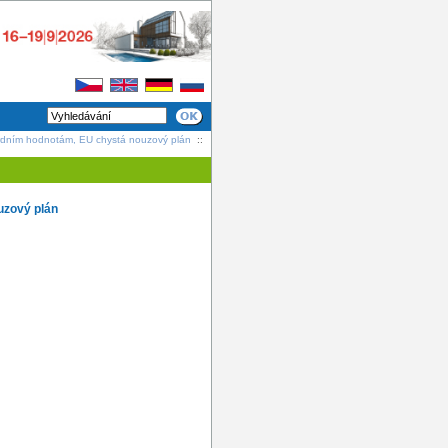
ordním hodnotám, EU chystá nouzový plán
::
uzový plán