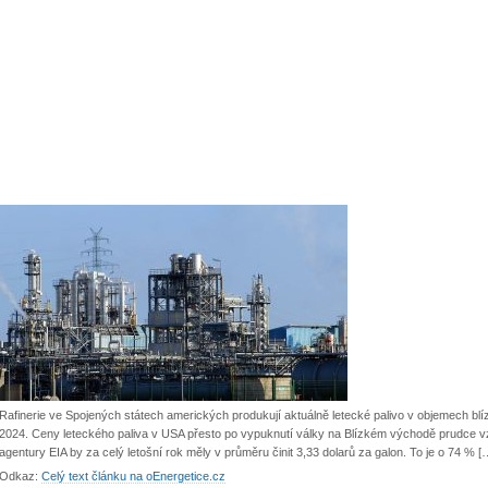
Rafinerie ve Spojených státech amerických produkují aktuálně letecké palivo v objemech b
2024. Ceny leteckého paliva v USA přesto po vypuknutí války na Blízkém východě prudce vz
agentury EIA by za celý letošní rok měly v průměru činit 3,33 dolarů za galon. To je o 74 % [
Odkaz:
Celý text článku na oEnergetice.cz