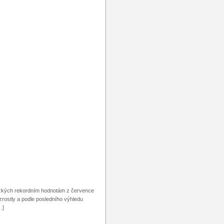
lízkých rekordním hodnotám z července
rostly a podle posledního výhledu
…]