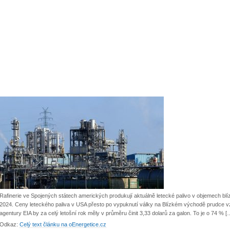
Rafinerie ve Spojených státech amerických produkují aktuálně letecké palivo v objemech b
2024. Ceny leteckého paliva v USA přesto po vypuknutí války na Blízkém východě prudce vz
agentury EIA by za celý letošní rok měly v průměru činit 3,33 dolarů za galon. To je o 74 % [
Odkaz:
Celý text článku na oEnergetice.cz