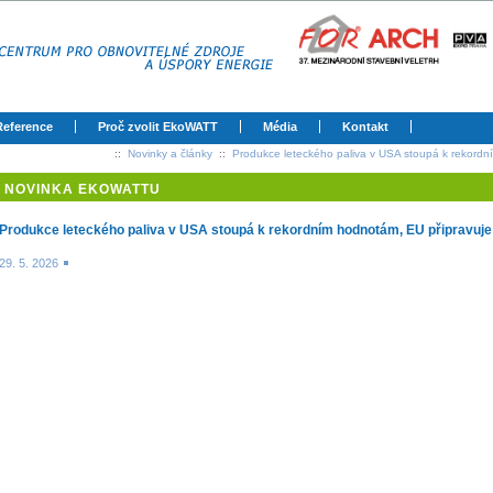
Reference
Proč zvolit EkoWATT
Média
Kontakt
::
Novinky a články
::
Produkce leteckého paliva v USA stoupá k rekordn
NOVINKA EKOWATTU
Produkce leteckého paliva v USA stoupá k rekordním hodnotám, EU připravuje
29. 5. 2026