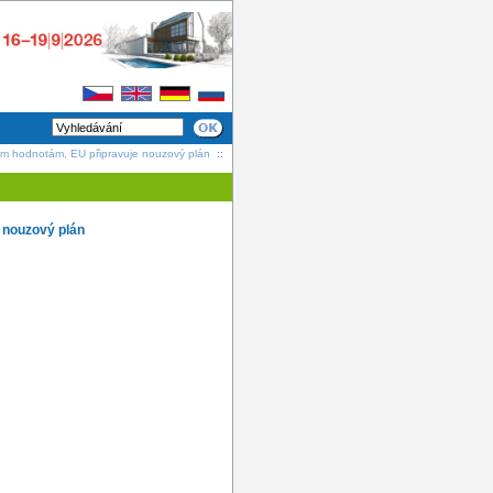
ím hodnotám, EU připravuje nouzový plán
::
 nouzový plán