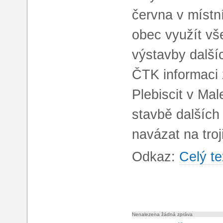
června v místn
obec využít vš
výstavby další
ČTK informaci z
Plebiscit v Mal
stavbě dalších 
navázat na troj
Odkaz:
Celý te
Nenalezena žádná zpráva