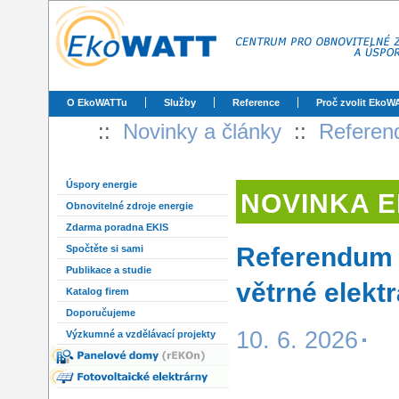
O EkoWATTu
Služby
Reference
Proč zvolit EkoW
::
Novinky a články
::
Referend
Úspory energie
NOVINKA 
Obnovitelné zdroje energie
Zdarma poradna EKIS
Referendum v
Spočtěte si sami
Publikace a studie
větrné elek
Katalog firem
Doporučujeme
10. 6. 2026
Výzkumné a vzdělávací projekty