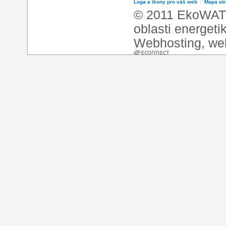
Loga a ikony pro váš web
l
Mapa st
© 2011 EkoWATT
oblasti energeti
Webhosting
,
we