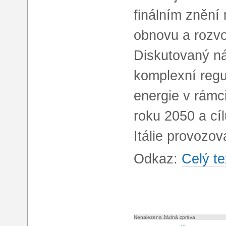
finálním znění
obnovu a rozvo
Diskutovaný n
komplexní regu
energie v rámc
roku 2050 a cí
Itálie provozov
Odkaz:
Celý te
Nenalezena žádná zpráva