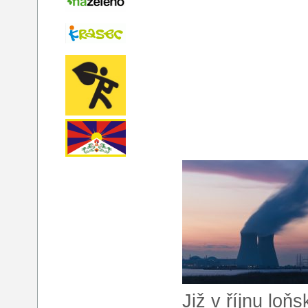
Již v říjnu loň