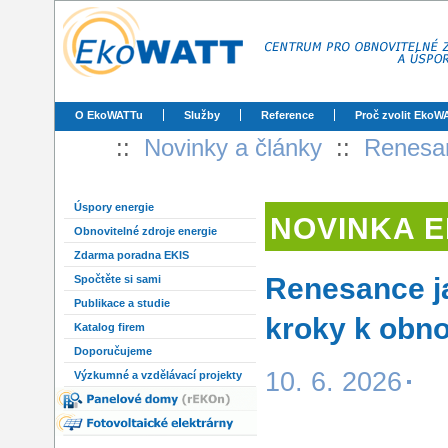
O EkoWATTu
Služby
Reference
Proč zvolit EkoW
::
Novinky a články
::
Renesan
Úspory energie
NOVINKA 
Obnovitelné zdroje energie
Zdarma poradna EKIS
Renesance ja
Spočtěte si sami
Publikace a studie
kroky k obno
Katalog firem
Doporučujeme
10. 6. 2026
Výzkumné a vzdělávací projekty