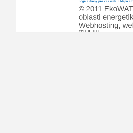
Loga a ikony pro váš web
l
Mapa st
© 2011 EkoWATT
oblasti energeti
Webhosting
,
we