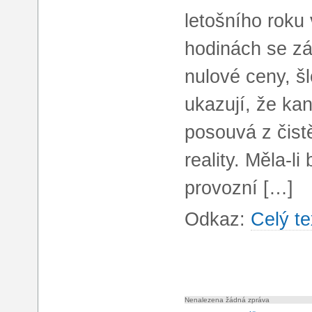
letošního roku 
hodinách se z
nulové ceny, š
ukazují, že kan
posouvá z čist
reality. Měla-l
provozní […]
Odkaz:
Celý te
Nenalezena žádná zpráva