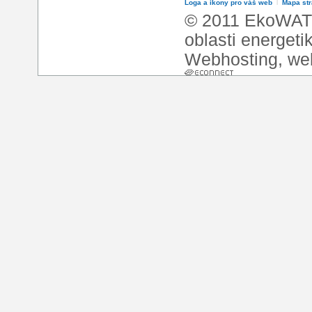
Loga a ikony pro váš web
l
Mapa st
© 2011 EkoWATT
oblasti energeti
Webhosting
,
we