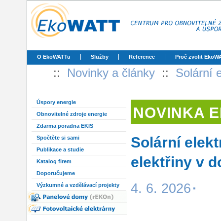
O EkoWATTu
Služby
Reference
Proč zvolit EkoW
::
Novinky a články
::
Solární 
Úspory energie
NOVINKA 
Obnovitelné zdroje energie
Zdarma poradna EKIS
Solární elekt
Spočtěte si sami
Publikace a studie
elektřiny v 
Katalog firem
Doporučujeme
4. 6. 2026
Výzkumné a vzdělávací projekty