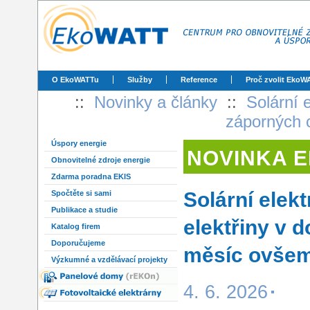
O EkoWATTu
Služby
Reference
Proč zvolit EkoW
::
Novinky a články
::
Solární 
záporných 
Úspory energie
NOVINKA 
Obnovitelné zdroje energie
Zdarma poradna EKIS
Solární elekt
Spočtěte si sami
Publikace a studie
elektřiny v 
Katalog firem
Doporučujeme
měsíc ovšem
Výzkumné a vzdělávací projekty
4. 6. 2026