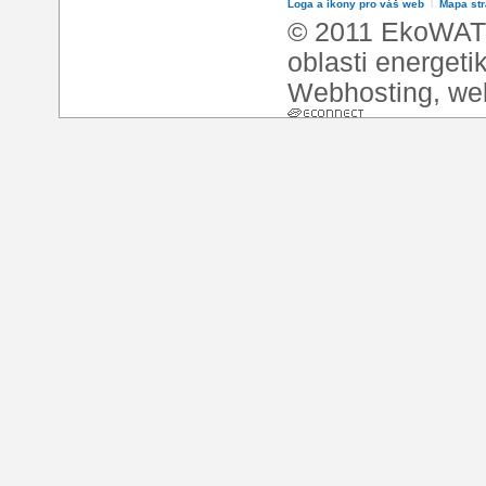
Loga a ikony pro váš web
l
Mapa st
© 2011 EkoWATT
oblasti energeti
Webhosting
,
we