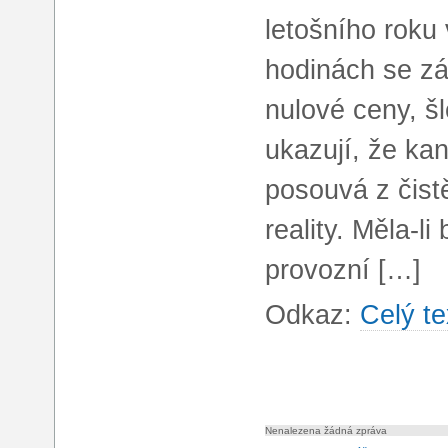
letošního roku 
hodinách se z
nulové ceny, š
ukazují, že kan
posouvá z čist
reality. Měla-l
provozní […]
Odkaz:
Celý te
Nenalezena žádná zpráva