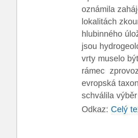
oznámila zaháj
lokalitách zk
hlubinného úlo
jsou hydrogeol
vrty muselo bý
rámec zprovozn
evropská taxon
schválila výběr
Odkaz:
Celý te