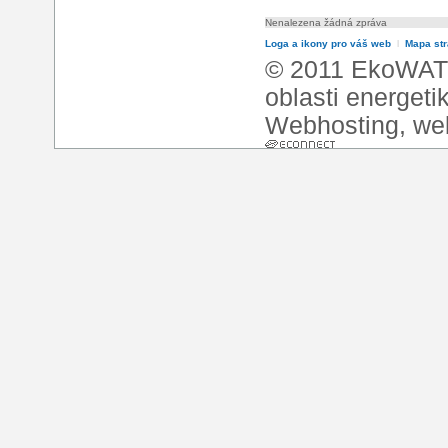
Nenalezena žádná zpráva
Loga a ikony pro váš web
l
Mapa st
© 2011 EkoWATT
oblasti energeti
Webhosting
,
we