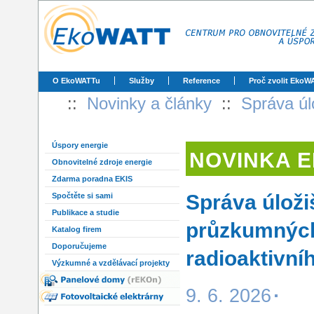
O EkoWATTu
Služby
Reference
Proč zvolit EkoW
::
Novinky a články
::
Správa úl
Úspory energie
NOVINKA 
Obnovitelné zdroje energie
Zdarma poradna EKIS
Správa úložiš
Spočtěte si sami
Publikace a studie
průzkumných 
Katalog firem
Doporučujeme
radioaktivní
Výzkumné a vzdělávací projekty
9. 6. 2026