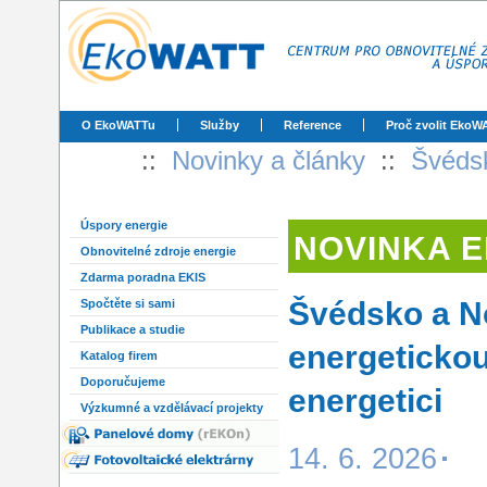
O EkoWATTu
Služby
Reference
Proč zvolit EkoW
::
Novinky a články
::
Švédsk
Úspory energie
NOVINKA 
Obnovitelné zdroje energie
Zdarma poradna EKIS
Švédsko a N
Spočtěte si sami
Publikace a studie
energetickou
Katalog firem
Doporučujeme
energetici
Výzkumné a vzdělávací projekty
14. 6. 2026