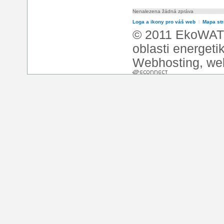
Nenalezena žádná zpráva
Loga a ikony pro váš web
l
Mapa st
© 2011 EkoWATT
oblasti energeti
Webhosting
,
we