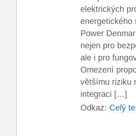
elektrických p
energetického 
Power Denmark 
nejen pro bezp
ale i pro fungo
Omezení propo
většímu riziku 
integraci […]
Odkaz:
Celý te