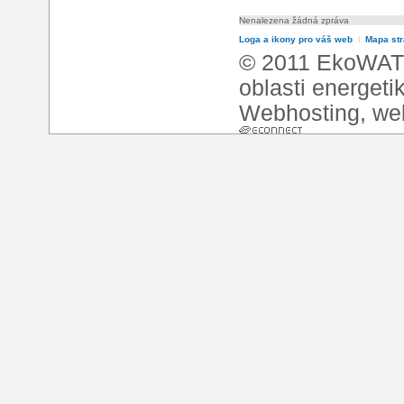
Nenalezena žádná zpráva
Loga a ikony pro váš web
l
Mapa st
© 2011 EkoWATT
oblasti energeti
Webhosting
,
we