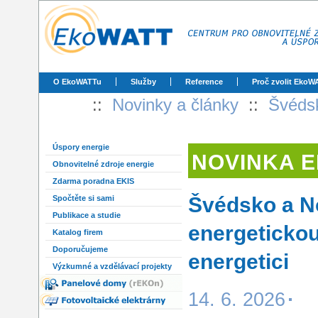
O EkoWATTu
Služby
Reference
Proč zvolit EkoW
::
Novinky a články
::
Švédsk
Úspory energie
NOVINKA 
Obnovitelné zdroje energie
Zdarma poradna EKIS
Švédsko a N
Spočtěte si sami
Publikace a studie
energetickou
Katalog firem
Doporučujeme
energetici
Výzkumné a vzdělávací projekty
14. 6. 2026