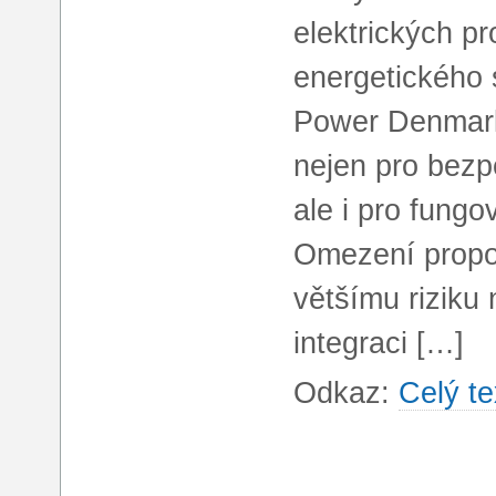
elektrických p
energetického 
Power Denmark 
nejen pro bezp
ale i pro fungo
Omezení propo
většímu riziku 
integraci […]
Odkaz:
Celý te