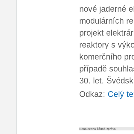
nové jaderné e
modulárních re
projekt elektrá
reaktory s vý
komerčního pro
případě souhla
30. let. Švéds
Odkaz:
Celý te
Nenalezena žádná zpráva