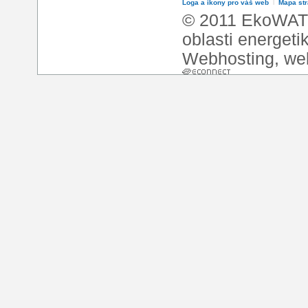
Loga a ikony pro váš web
l
Mapa st
© 2011 EkoWATT
oblasti energeti
Webhosting
,
we