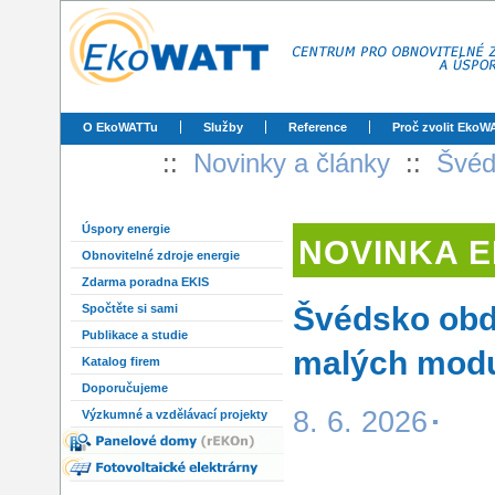
O EkoWATTu
Služby
Reference
Proč zvolit EkoW
::
Novinky a články
::
Švéd
Úspory energie
NOVINKA 
Obnovitelné zdroje energie
Zdarma poradna EKIS
Švédsko obdr
Spočtěte si sami
Publikace a studie
malých modu
Katalog firem
Doporučujeme
8. 6. 2026
Výzkumné a vzdělávací projekty