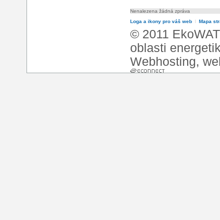
Nenalezena žádná zpráva
Loga a ikony pro váš web
l
Mapa st
© 2011 EkoWATT
oblasti energeti
Webhosting
,
we