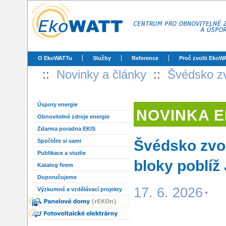
O EkoWATTu
Služby
Reference
Proč zvolit EkoW
::
Novinky a články
::
Švédsko zv
Úspory energie
NOVINKA 
Obnovitelné zdroje energie
Zdarma poradna EKIS
Švédsko zvo
Spočtěte si sami
Publikace a studie
bloky poblíž
Katalog firem
Doporučujeme
17. 6. 2026
Výzkumné a vzdělávací projekty