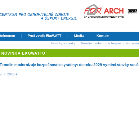
Reference
Proč zvolit EkoWATT
Média
Kontakt
::
Novinky a články
::
Temelín modernizuje bezpečnostní systé
NOVINKA EKOWATTU
Temelín modernizuje bezpečnostní systémy: do roku 2029 vymění stovky souč
9. 7. 2026