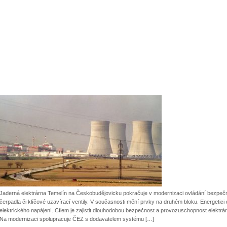
Jaderná elektrárna Temelín na Českobudějovicku pokračuje v modernizaci ovládání bezpeč
čerpadla či klíčové uzavírací ventily. V současnosti mění prvky na druhém bloku. Energetic
elektrického napájení. Cílem je zajistit dlouhodobou bezpečnost a provozuschopnost elektrár
Na modernizaci spolupracuje ČEZ s dodavatelem systému […]