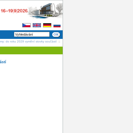
my: do roku 2029 vymění stovky součástí
::
ástí