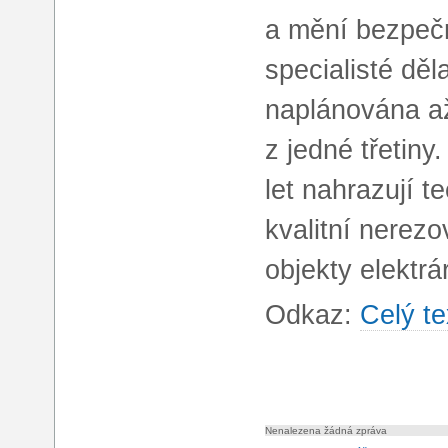
a mění bezpeč
specialisté děl
naplánována až
z jedné třetiny
let nahrazují t
kvalitní nerezo
objekty elektrá
Odkaz:
Celý te
Nenalezena žádná zpráva