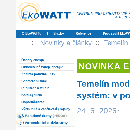
O EkoWATTu
Služby
Reference
Proč zvolit EkoW
::
Novinky a články
::
Temelín 
Úspory energie
NOVINKA 
Obnovitelné zdroje energie
Zdarma poradna EKIS
Temelín mode
Spočtěte si sami
Publikace a studie
systém: v po
Katalog firem
Doporučujeme
24. 6. 2026
Výzkumné a vzdělávací projekty