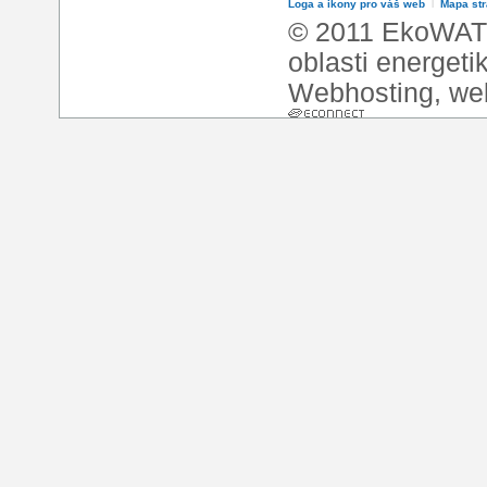
Loga a ikony pro váš web
l
Mapa st
© 2011 EkoWATT
oblasti energeti
Webhosting
,
we