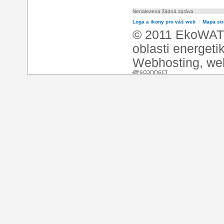
Nenalezena žádná zpráva
Loga a ikony pro váš web
l
Mapa st
© 2011 EkoWATT
oblasti energeti
Webhosting
,
we