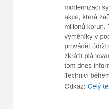
modernizaci sy
akce, která zač
milionů korun. 
výměníky v pod
provádět údržb
zkrátit plánov
tom dnes infor
Technici běhe
Odkaz:
Celý te