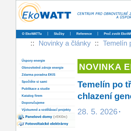
O EkoWATTu
Služby
Reference
Proč zvolit EkoW
::
Novinky a články
::
Temelín 
Úspory energie
NOVINKA 
Obnovitelné zdroje energie
Zdarma poradna EKIS
Temelín po t
Spočtěte si sami
Publikace a studie
chlazení gen
Katalog firem
Doporučujeme
28. 5. 2026
Výzkumné a vzdělávací projekty