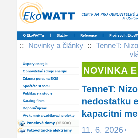
O EkoWATTu
Služby
Reference
Proč zvolit EkoW
::
Novinky a články
::
TenneT: Nizo
vl
Úspory energie
NOVINKA 
Obnovitelné zdroje energie
Zdarma poradna EKIS
TenneT: Nizo
Spočtěte si sami
Publikace a studie
nedostatku e
Katalog firem
Doporučujeme
kapacitní m
Výzkumné a vzdělávací projekty
11. 6. 2026