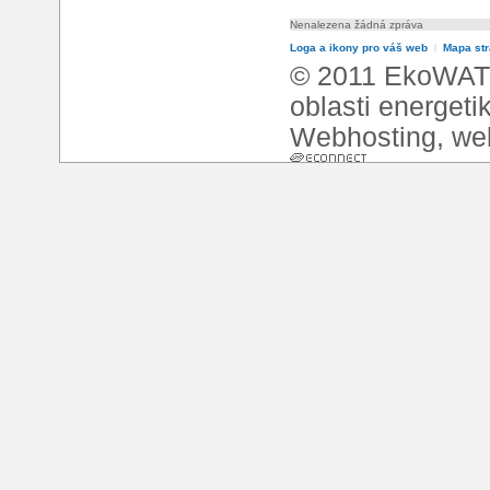
Nenalezena žádná zpráva
Loga a ikony pro váš web
l
Mapa st
© 2011 EkoWATT
oblasti energeti
Webhosting
,
we