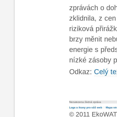
zprávách o do
zklidnila, z c
riziková přirá
brzy měnit neb
energie s před
nízké zásoby p
Odkaz:
Celý te
Nenalezena žádná zpráva
Loga a ikony pro váš web
l
Mapa st
© 2011 EkoWATT