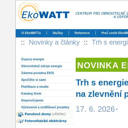
O EkoWATTu
Služby
Reference
Proč zvolit EkoW
::
Novinky a články
::
Trh s energi
Úspory energie
NOVINKA 
Obnovitelné zdroje energie
Zdarma poradna EKIS
Trh s energie
Spočtěte si sami
Publikace a studie
na zlevnění 
Katalog firem
Doporučujeme
17. 6. 2026
Výzkumné a vzdělávací projekty