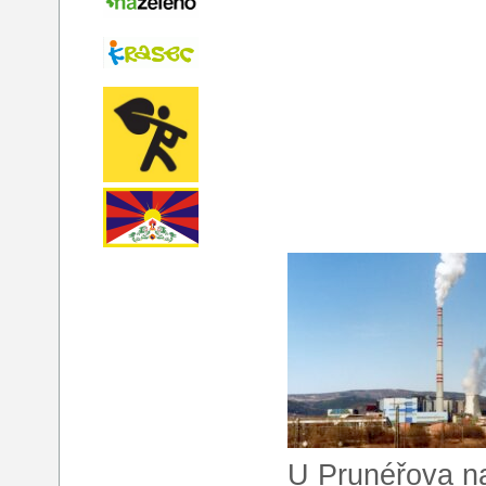
U Prunéřova na