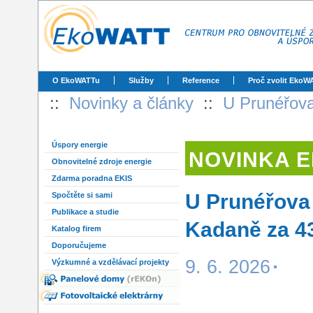
O EkoWATTu
Služby
Reference
Proč zvolit EkoW
::
Novinky a články
::
U Prunéřova
Úspory energie
NOVINKA 
Obnovitelné zdroje energie
Zdarma poradna EKIS
U Prunéřova
Spočtěte si sami
Publikace a studie
Kadaně za 4
Katalog firem
Doporučujeme
9. 6. 2026
Výzkumné a vzdělávací projekty