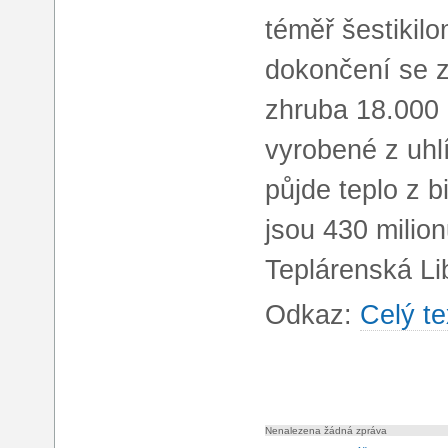
téměř šestikil
dokončení se z
zhruba 18.000 
vyrobené z uhl
půjde teplo z 
jsou 430 milion
Teplárenská Li
Odkaz:
Celý te
Nenalezena žádná zpráva