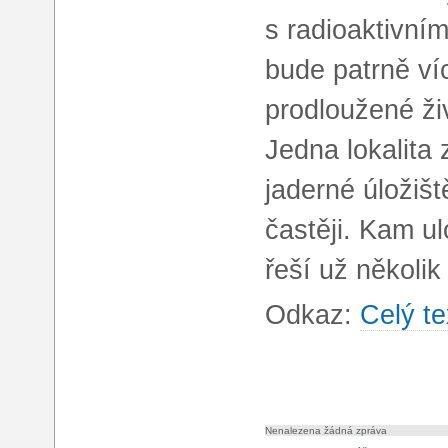
s radioaktivní
bude patrně víc
prodloužené ži
Jedna lokalita 
jaderné úložišt
častěji. Kam ul
řeší už několik 
Odkaz:
Celý te
Nenalezena žádná zpráva