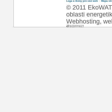
Loga a ikony pro váš web
l
Mapa st
© 2011 EkoWATT
oblasti energeti
Webhosting
,
we