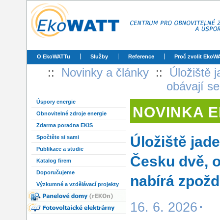
O EkoWATTu
Služby
Reference
Proč zvolit EkoW
::
Novinky a články
::
Úložiště
obávají s
Úspory energie
NOVINKA 
Obnovitelné zdroje energie
Zdarma poradna EKIS
Úložiště ja
Spočtěte si sami
Publikace a studie
Česku dvě, o
Katalog firem
Doporučujeme
nabírá zpožd
Výzkumné a vzdělávací projekty
16. 6. 2026