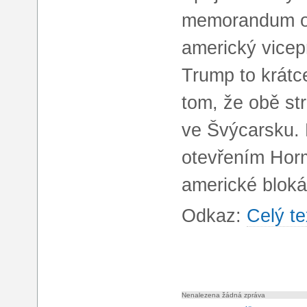
memorandum o 
americký vicep
Trump to krátce
tom, že obě st
ve Švýcarsku.
otevřením Hor
americké bloká
Odkaz:
Celý te
Nenalezena žádná zpráva