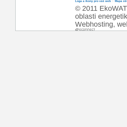
Loga a ikony pro váš web
l
Mapa st
© 2011 EkoWATT
oblasti energeti
Webhosting
,
we