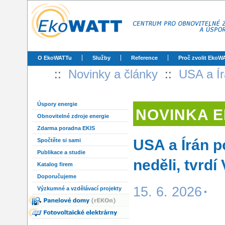
O EkoWATTu
Služby
Reference
Proč zvolit EkoW
::
Novinky a články
::
USA a Ír
Úspory energie
NOVINKA 
Obnovitelné zdroje energie
Zdarma poradna EKIS
USA a Írán 
Spočtěte si sami
Publikace a studie
neděli, tvrdí
Katalog firem
Doporučujeme
15. 6. 2026
Výzkumné a vzdělávací projekty