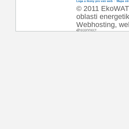
Loga a ikony pro váš web
l
Mapa st
© 2011 EkoWATT
oblasti energeti
Webhosting
,
we