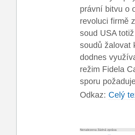
právní bitvu o
revoluci firmě
soud USA totiž
soudů žalovat 
dodnes využíva
režim Fidela C
sporu požaduje
Odkaz:
Celý te
Nenalezena žádná zpráva