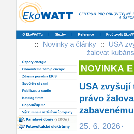
O EkoWATTu
Služby
Reference
Proč zvolit EkoW
::
Novinky a články
::
USA zvy
žalovat kubáns
Úspory energie
NOVINKA 
Obnovitelné zdroje energie
Zdarma poradna EKIS
USA zvyšují 
Spočtěte si sami
Publikace a studie
právo žalova
Katalog firem
Doporučujeme
zabavenému
Výzkumné a vzdělávací projekty
25. 6. 2026