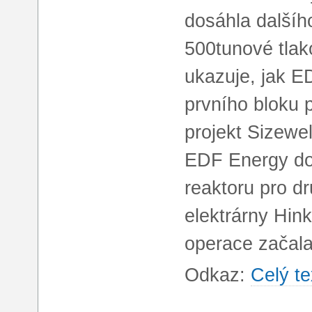
dosáhla dalšího
500tunové tla
ukazuje, jak E
prvního bloku p
projekt Sizewe
EDF Energy dok
reaktoru pro d
elektrárny Hin
operace začala
Odkaz:
Celý te