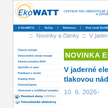
O EkoWATTu
Služby
Reference
Proč zvolit EkoW
::
Novinky a články
::
V jader
Úspory energie
NOVINKA 
Obnovitelné zdroje energie
Zdarma poradna EKIS
V jaderné ele
Spočtěte si sami
Publikace a studie
tlakovou ná
Katalog firem
Doporučujeme
10. 6. 2026
Výzkumné a vzdělávací projekty