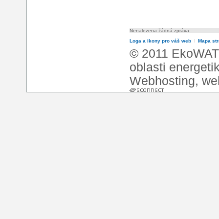
Nenalezena žádná zpráva
Loga a ikony pro váš web
l
Mapa st
© 2011 EkoWATT
oblasti energeti
Webhosting
,
we