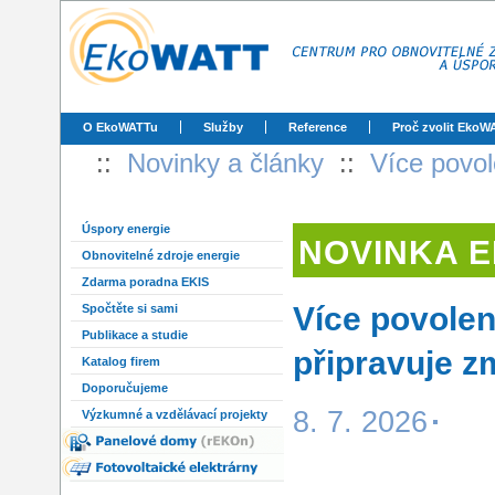
O EkoWATTu
Služby
Reference
Proč zvolit EkoW
::
Novinky a články
::
Více povol
Úspory energie
NOVINKA 
Obnovitelné zdroje energie
Zdarma poradna EKIS
Více povole
Spočtěte si sami
Publikace a studie
připravuje 
Katalog firem
Doporučujeme
8. 7. 2026
Výzkumné a vzdělávací projekty