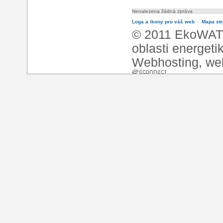
Nenalezena žádná zpráva
Loga a ikony pro váš web
l
Mapa st
© 2011 EkoWATT
oblasti energeti
Webhosting
,
we