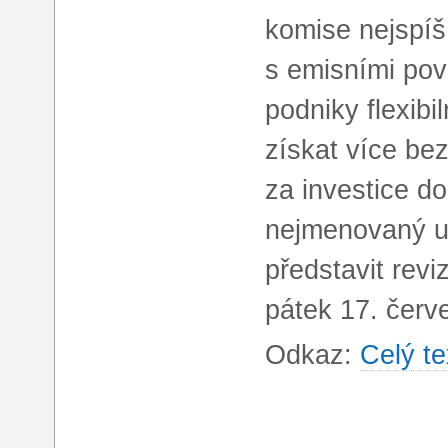
komise nejspíš
s emisními po
podniky flexibi
získat více be
za investice d
nejmenovaný un
představit revi
pátek 17. červ
Odkaz:
Celý te